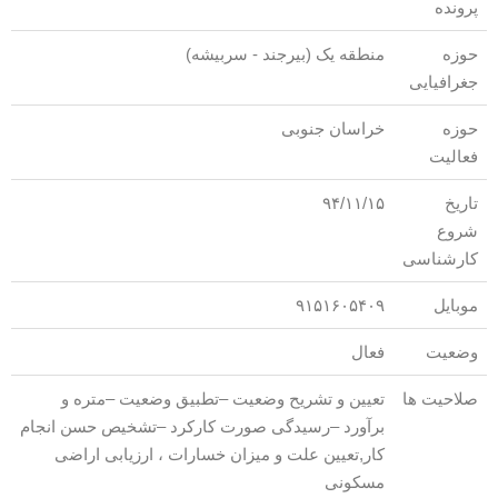
پرونده
حوزه
منطقه یک (بیرجند - سربیشه)
جغرافیایی
حوزه
خراسان جنوبی
فعالیت
تاریخ
۹۴/۱۱/۱۵
شروع
کارشناسی
موبایل
۹۱۵۱۶۰۵۴۰۹
وضعیت
فعال
صلاحیت ها
تعیین و تشریح وضعیت –تطبیق وضعیت –متره و
برآورد –رسیدگی صورت کارکرد –تشخیص حسن انجام
کار,تعیین علت و میزان خسارات ، ارزیابی اراضی
مسکونی