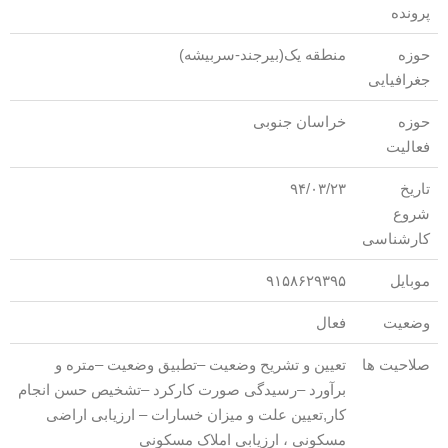
پرونده
حوزه
منطقه یک(بیرجند-سربیشه)
جغرافیایی
حوزه
خراسان جنوبی
فعالیت
تاریخ
۹۴/۰۳/۲۳
شروع
کارشناسی
موبایل
۹۱۵۸۶۲۹۳۹۵
وضعیت
فعال
صلاحیت ها
تعیین و تشریح وضعیت –تطبیق وضعیت –متره و
برآورد –رسیدگی صورت کارکرد –تشخیص حسن انجام
کار,تعیین علت و میزان خسارات – ارزیابی اراضی
مسکونی ، ارزیابی املاک مسکونی