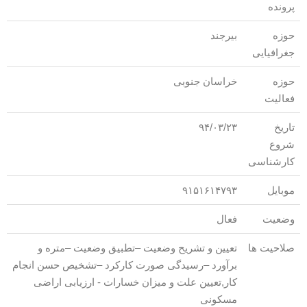
پرونده
حوزه
بیرجند
جغرافیایی
حوزه
خراسان جنوبی
فعالیت
تاریخ
۹۴/۰۳/۲۳
شروع
کارشناسی
موبایل
۹۱۵۱۶۱۴۷۹۳
وضعیت
فعال
صلاحیت ها
تعیین و تشریح وضعیت –تطبیق وضعیت –متره و
برآورد –رسیدگی صورت کارکرد –تشخیص حسن انجام
کار,تعیین علت و میزان خسارات - ارزیابی اراضی
مسکونی