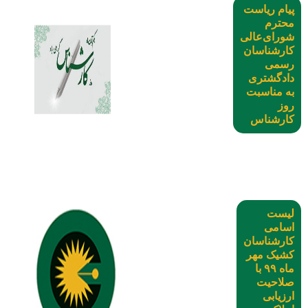
پیام ریاست
محترم
شورای‌عالی
کارشناسان
رسمی
دادگشتری
به مناسبت
روز
کارشناس
۱ آبان ۱۴۰۰
لیست
اسامی
کارشناسان
کشیک مهر
ماه ۹۹ با
صلاحیت
ارزیابی